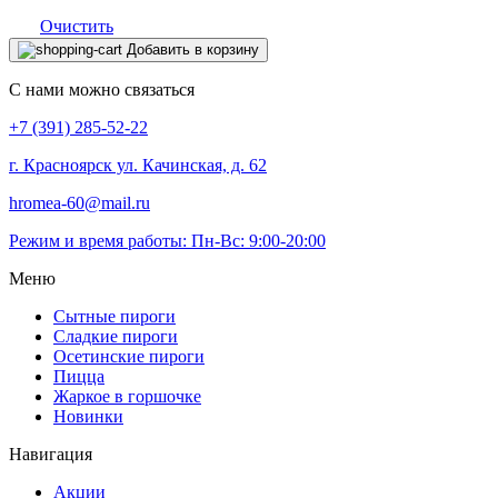
Очистить
Количество
Добавить в корзину
товара
Абрикосовый
С нами можно связаться
пирог
+7 (391) 285-52-22
г. Красноярск ул. Качинская, д. 62
hromea-60@mail.ru
Режим и время работы: Пн-Вс: 9:00-20:00
Меню
Сытные пироги
Сладкие пироги
Осетинские пироги
Пицца
Жаркое в горшочке
Новинки
Навигация
Акции