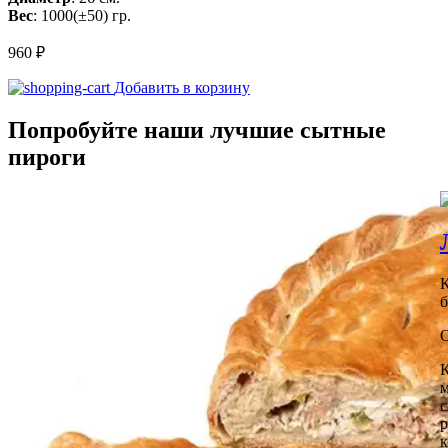
Вес
: 1000(±50) гр.
960
₽
Количество
Добавить в корзину
товара
Пирог
Попробуйте наши лучшие сытные
с
пироги
мясом
и
капустой
К
б
К
м
с
р
к