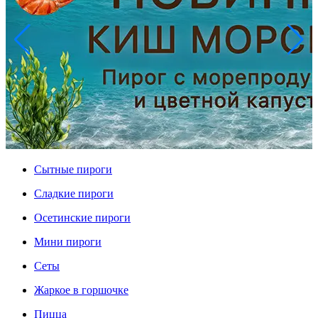
Сытные пироги
Сладкие пироги
Осетинские пироги
Мини пироги
Сеты
Жаркое в горшочке
Пицца