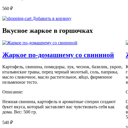
560
₽
Количество
Добавить в корзину
товара
Жаркое
Вкусное жаркое в горшочках
«Азу
по-
татарски»
Жаркое по-домашнему со свининой
Картофель, свинина, помидоры, лук, чеснок, базилик, укроп,
К
итальянские травы, перец черный молотый, соль, паприка,
г
масло сливочное, масло растительное, яйцо, фирменное
м
пельменное тесто.
я
Описание:
Нежная свинина, картофель и ароматные специи создают
О
букет вкуса, который заставляет вас чувствовать себя как
ф
дома. Вес: 500 гр.
в
5
540
₽