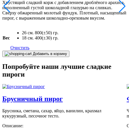
Хрустящий сладкий корж с добавлением дроблёного арахиса,
наполненный густой шоколадной глазурью на сливках.
Сверху обжаренный молотый фундук. Плотный, насыщенный
пирог, с выраженным шоколадно-ореховым вкусом.
26 см. 800(±50) гр.
Вес
18 см. 400(±30) гр.
Очистить
Количество
Добавить в корзину
товара
Пирог
Попробуйте наши лучшие сладкие
с
пироги
шоколадом
и
орехами
Брусничный пирог
Брусника, сметана, сахар, яйцо, ванилин, крахмал
Ч
кукурузный, песочное тесто.
п
Описание: