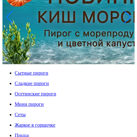
Сытные пироги
Сладкие пироги
Осетинские пироги
Мини пироги
Сеты
Жаркое в горшочке
Пицца