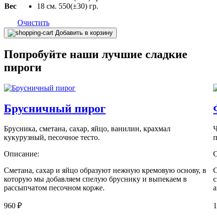
Вес
18 см. 550(±30) гр.
Очистить
Количество
Добавить в корзину
товара
Тарт
Попробуйте наши лучшие сладкие
с
пироги
клубникой
Брусничный пирог
Брусника, сметана, сахар, яйцо, ванилин, крахмал
Ч
кукурузный, песочное тесто.
п
Описание:
Сметана, сахар и яйцо образуют нежную кремовую основу, в
С
которую мы добавляем спелую бруснику и выпекаем в
с
рассыпчатом песочном корже.
а
960
₽